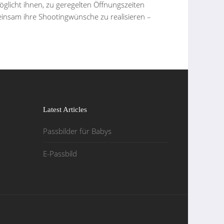
glicht ihnen, zu geregelten Öffnungszeiten
einsam ihre Shootingwünsche zu realisieren –
Latest Articles
Passbilder für Babys
E-Passbild