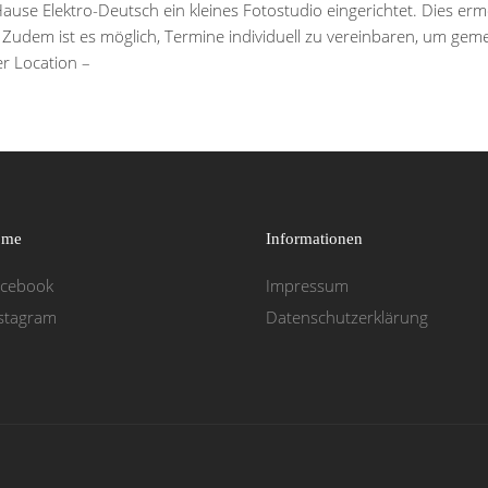
se Elektro-Deutsch ein kleines Fotostudio eingerichtet. Dies ermö
Zudem ist es möglich, Termine individuell zu vereinbaren, um gem
r Location –
 me
Informationen
acebook
Impressum
Datenschutzerklärung
stagram