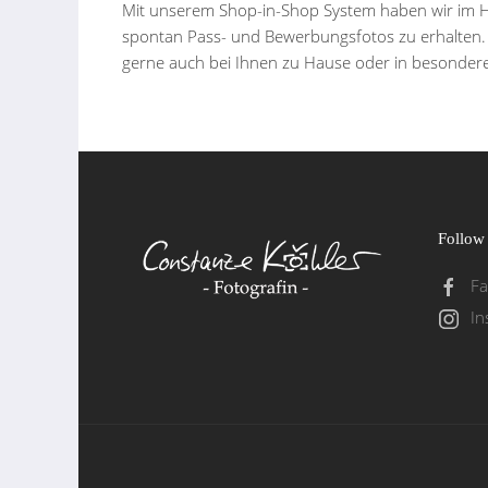
Mit unserem Shop-in-Shop System haben wir im Hau
spontan Pass- und Bewerbungsfotos zu erhalten. 
gerne auch bei Ihnen zu Hause oder in besondere
Follow
F
In