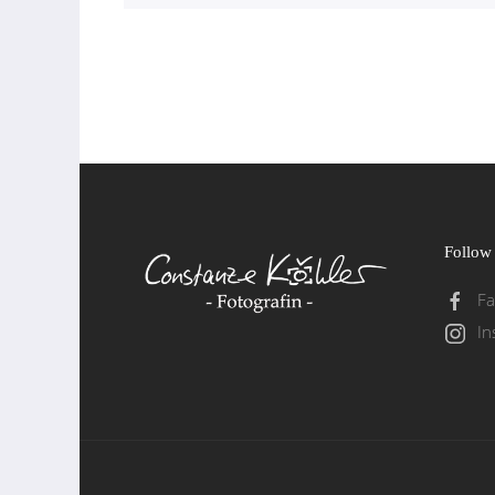
Follow
F
In