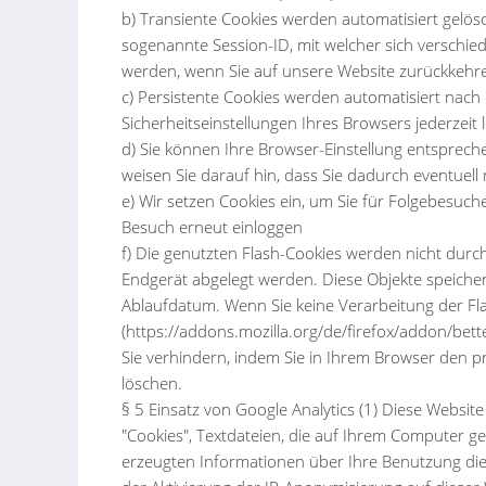
b) Transiente Cookies werden automatisiert gelös
sogenannte Session-ID, mit welcher sich verschi
werden, wenn Sie auf unsere Website zurückkehre
c) Persistente Cookies werden automatisiert nach
Sicherheitseinstellungen Ihres Browsers jederzeit 
d) Sie können Ihre Browser-Einstellung entsprech
weisen Sie darauf hin, dass Sie dadurch eventuell
e) Wir setzen Cookies ein, um Sie für Folgebesuche
Besuch erneut einloggen
f) Die genutzten Flash-Cookies werden nicht durch
Endgerät abgelegt werden. Diese Objekte speich
Ablaufdatum. Wenn Sie keine Verarbeitung der Flas
(https://addons.mozilla.org/de/firefox/addon/bet
Sie verhindern, indem Sie in Ihrem Browser den 
löschen.
§ 5 Einsatz von Google Analytics (1) Diese Websit
"Cookies", Textdateien, die auf Ihrem Computer g
erzeugten Informationen über Ihre Benutzung dies