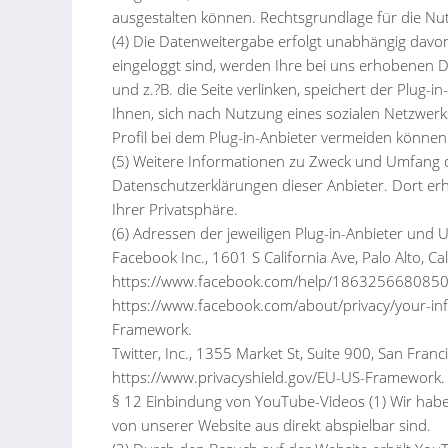
ausgestalten können. Rechtsgrundlage für die Nutzu
(4) Die Datenweitergabe erfolgt unabhängig davon,
eingeloggt sind, werden Ihre bei uns erhobenen D
und z.?B. die Seite verlinken, speichert der Plug-
Ihnen, sich nach Nutzung eines sozialen Netzwerk
Profil bei dem Plug-in-Anbieter vermeiden können
(5) Weitere Informationen zu Zweck und Umfang d
Datenschutzerklärungen dieser Anbieter. Dort erh
Ihrer Privatsphäre.
(6) Adressen der jeweiligen Plug-in-Anbieter und
Facebook Inc., 1601 S California Ave, Palo Alto,
https://www.facebook.com/help/186325668085084
https://www.facebook.com/about/privacy/your-inf
Framework.
Twitter, Inc., 1355 Market St, Suite 900, San Fran
https://www.privacyshield.gov/EU-US-Framework.
§ 12 Einbindung von YouTube-Videos (1) Wir hab
von unserer Website aus direkt abspielbar sind.