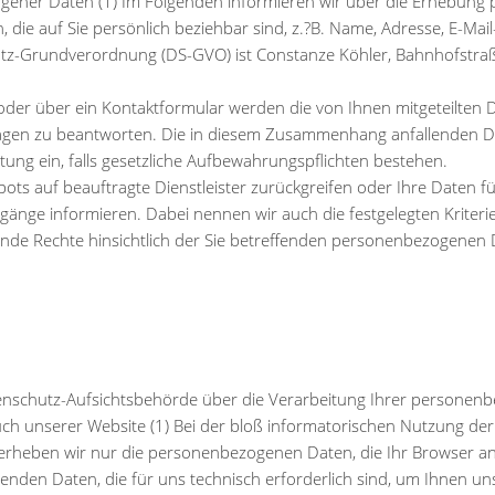
gener Daten (1) Im Folgenden informieren wir über die Erhebun
die auf Sie persönlich beziehbar sind, z.?B. Name, Adresse, E-Mai
utz-Grundverordnung (DS-GVO) ist Constanze Köhler, Bahnhofstraße
oder über ein Kontaktformular werden die von Ihnen mitgeteilten D
agen zu beantworten. Die in diesem Zusammenhang anfallenden Da
itung ein, falls gesetzliche Aufbewahrungspflichten bestehen.
ebots auf beauftragte Dienstleister zurückgreifen oder Ihre Daten
rgänge informieren. Dabei nennen wir auch die festgelegten Kriter
ende Rechte hinsichtlich der Sie betreffenden personenbezogenen 
atenschutz-Aufsichtsbehörde über die Verarbeitung Ihrer persone
unserer Website (1) Bei der bloß informatorischen Nutzung der We
 erheben wir nur die personenbezogenen Daten, die Ihr Browser an
enden Daten, die für uns technisch erforderlich sind, um Ihnen un