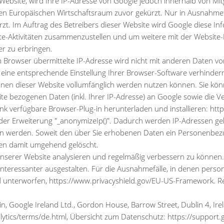
 Website, wird Ihre IP-Adresse von Google jedoch innerhalb von Mi
Europäischen Wirtschaftsraum zuvor gekürzt. Nur in Ausnahmefäll
zt. Im Auftrag des Betreibers dieser Website wird Google diese I
te-Aktivitäten zusammenzustellen und um weitere mit der Websit
r zu erbringen.
m Browser übermittelte IP-Adresse wird nicht mit anderen Daten 
eine entsprechende Einstellung Ihrer Browser-Software verhindern; 
ionen dieser Website vollumfänglich werden nutzen können. Sie kö
e bezogenen Daten (inkl. Ihrer IP-Adresse) an Google sowie die V
nk verfügbare Browser-Plug-in herunterladen und installieren: htt
 der Erweiterung "_anonymizeIp()". Dadurch werden IP-Adressen gekü
n werden. Soweit den über Sie erhobenen Daten ein Personenbezu
en damit umgehend gelöscht.
 unserer Website analysieren und regelmäßig verbessern zu können
 interessanter ausgestalten. Für die Ausnahmefälle, in denen per
d unterworfen, https://www.privacyshield.gov/EU-US-Framework. R
in, Google Ireland Ltd., Gordon House, Barrow Street, Dublin 4, Ir
ytics/terms/de.html, Übersicht zum Datenschutz: https://support