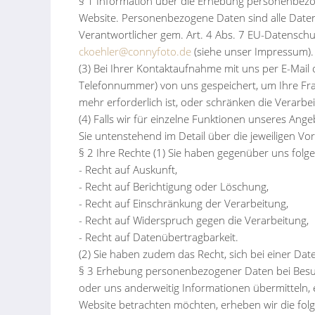
§ 1 Information über die Erhebung personenbezo
Website. Personenbezogene Daten sind alle Daten, 
Verantwortlicher gem. Art. 4 Abs. 7 EU-Datensch
ckoehler@connyfoto.de
(siehe unser Impressum).
(3) Bei Ihrer Kontaktaufnahme mit uns per E-Mail 
Telefonnummer) von uns gespeichert, um Ihre Fr
mehr erforderlich ist, oder schränken die Verarbe
(4) Falls wir für einzelne Funktionen unseres Ang
Sie untenstehend im Detail über die jeweiligen Vo
§ 2 Ihre Rechte (1) Sie haben gegenüber uns folg
- Recht auf Auskunft,
- Recht auf Berichtigung oder Löschung,
- Recht auf Einschränkung der Verarbeitung,
- Recht auf Widerspruch gegen die Verarbeitung,
- Recht auf Datenübertragbarkeit.
(2) Sie haben zudem das Recht, sich bei einer D
§ 3 Erhebung personenbezogener Daten bei Besuch 
oder uns anderweitig Informationen übermitteln,
Website betrachten möchten, erheben wir die folg