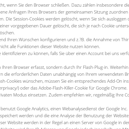
cht, wenn Sie den Browser schließen. Dazu zählen insbesondere die
edene Anfragen Ihres Browsers der gemeinsamen Sitzung zuordnen
n. Die Session-Cookies werden gelöscht, wenn Sie sich ausloggen 
 einer vorgegebenen Dauer gelöscht, die sich je nach Cookie unter
löschen.
end Ihren Wünschen konfigurieren und z.?B. die Annahme von Thir
 nicht alle Funktionen dieser Website nutzen können.
 identifizieren zu können, falls Sie über einen Account bei uns ver
 Ihren Browser erfasst, sondern durch Ihr Flash-Plug-in. Weiterhi
ern die erforderlichen Daten unabhängig von Ihrem verwendeten 
h-Cookies wünschen, müssen Sie ein entsprechendes Add-On installie
terprivacy/) oder das Adobe-Flash-Killer-Cookie für Google Chrom
privaten Modus einsetzen. Zudem empfehlen wir, regelmäßig Ihre C
e benutzt Google Analytics, einen Webanalysedienst der Google Inc.
espeichert werden und die eine Analyse der Benutzung der Website
er Website werden in der Regel an einen Server von Google in den