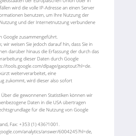
tgliedstaaten der Europäischen Union oder in
en wird die volle IP-Adresse an einen Server
nformationen benutzen, um Ihre Nutzung der
e-Nutzung und der Internetnutzung verbundene
von Google zusammengeführt.
wir weisen Sie jedoch darauf hin, dass Sie in
nnen darüber hinaus die Erfassung der durch das
erarbeitung dieser Daten durch Google
ps://tools.google.com/dlpage/gaoptout?hl=de.
rzt weiterverarbeitet, eine
g zukommt, wird dieser also sofort
. Über die gewonnenen Statistiken können wir
sonenbezogene Daten in die USA übertragen
echtsgrundlage für die Nutzung von Google
eland, Fax: +353 (1) 436?1001.
.google.com/analytics/answer/6004245?hl=de,