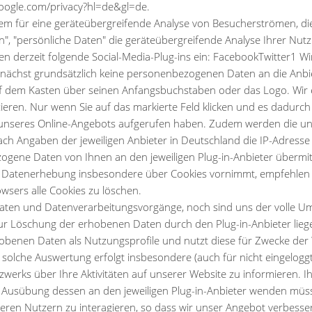
.google.com/privacy?hl=de&gl=de.
em für eine geräteübergreifende Analyse von Besucherströmen, die
, "persönliche Daten" die geräteübergreifende Analyse Ihrer Nutz
tzen derzeit folgende Social-Media-Plug-ins ein: FacebookTwitter1 W
unächst grundsätzlich keine personenbezogenen Daten an die Anbie
uf dem Kasten über seinen Anfangsbuchstaben oder das Logo. Wir e
eren. Nur wenn Sie auf das markierte Feld klicken und es dadurch ak
 unseres Online-Angebots aufgerufen haben. Zudem werden die un
nach Angaben der jeweiligen Anbieter in Deutschland die IP-Adress
ogene Daten von Ihnen an den jeweiligen Plug-in-Anbieter übermitt
ie Datenerhebung insbesondere über Cookies vornimmt, empfehlen 
owsers alle Cookies zu löschen.
Daten und Datenverarbeitungsvorgänge, noch sind uns der volle 
zur Löschung der erhobenen Daten durch den Plug-in-Anbieter lieg
erhobenen Daten als Nutzungsprofile und nutzt diese für Zwecke d
 solche Auswertung erfolgt insbesondere (auch für nicht eingelogg
erks über Ihre Aktivitäten auf unserer Website zu informieren. I
ur Ausübung dessen an den jeweiligen Plug-in-Anbieter wenden müsse
eren Nutzern zu interagieren, so dass wir unser Angebot verbesser