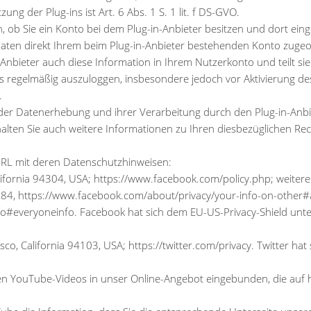
ng der Plug-ins ist Art. 6 Abs. 1 S. 1 lit. f DS-GVO.
 ob Sie ein Konto bei dem Plug-in-Anbieter besitzen und dort eing
aten direkt Ihrem beim Plug-in-Anbieter bestehenden Konto zugeor
in-Anbieter auch diese Information in Ihrem Nutzerkonto und teilt si
s regelmäßig auszuloggen, insbesondere jedoch vor Aktivierung de
.
er Datenerhebung und ihrer Verarbeitung durch den Plug-in-Anbiet
alten Sie auch weitere Informationen zu Ihren diesbezüglichen Re
 URL mit deren Datenschutzhinweisen:
 California 94304, USA; https://www.facebook.com/policy.php; weit
, https://www.facebook.com/about/privacy/your-info-on-other#a
o#everyoneinfo. Facebook hat sich dem EU-US-Privacy-Shield unte
cisco, California 94103, USA; https://twitter.com/privacy. Twitter h
en YouTube-Videos in unser Online-Angebot eingebunden, die auf 