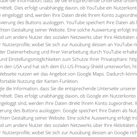
Tube die Information, dass Sie die entsprechende Unterseite uns
ttelt. Dies erfolgt unabhängig davon, ob YouTube ein Nutzerkonto b
 eingeloggt sind, werden Ihre Daten direkt Ihrem Konto zugeordne
vierung des Buttons ausloggen. YouTube speichert Ihre Daten als 
n Gestaltung seiner Website. Eine solche Auswertung erfolgt insb
 um andere Nutzer des sozialen Netzwerks über Ihre Aktivitäten a
r Nutzerprofile, wobei Sie sich zur Ausübung dessen an YouTube r
er Datenerhebung und ihrer Verarbeitung durch YouTube erhalten 
nd Einstellungsmöglichkeiten zum Schutze Ihrer Privatsphäre: http
in den USA und hat sich dem EU-US-Privacy-Shield unterworfen, h
Webseite nutzen wir das Angebot von Google Maps. Dadurch können 
fortable Nutzung der Karten-Funktion.
gle die Information, dass Sie die entsprechende Unterseite unser
ttelt. Dies erfolgt unabhängig davon, ob Google ein Nutzerkonto be
ngeloggt sind, werden Ihre Daten direkt Ihrem Konto zugeordnet. 
ierung des Buttons ausloggen. Google speichert Ihre Daten als Nut
n Gestaltung seiner Website. Eine solche Auswertung erfolgt insb
 um andere Nutzer des sozialen Netzwerks über Ihre Aktivitäten a
r Nutzerprofile, wobei Sie sich zur Ausübung dessen an Google ri