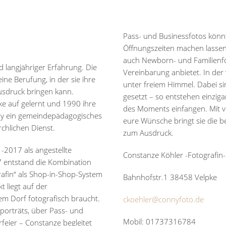
Pass- und Businessfotos könnt 
Öffnungszeiten machen lassen,
auch Newborn- und Familienfot
d langjähriger Erfahrung. Die
Vereinbarung anbietet. In der
eine Berufung, in der sie ihre
unter freiem Himmel. Dabei s
usdruck bringen kann.
gesetzt – so entstehen einziga
e auf gelernt und 1990 ihre
des Moments einfangen. Mit vi
nny ein gemeindepädagogisches
eure Wünsche bringt sie die 
rchlichen Dienst.
zum Ausdruck.
-2017 als angestellte
Constanze Köhler -Fotografin-
7 entstand die Kombination
afin“ als Shop-in-Shop-System
Bahnhofstr.1 38458 Velpke
 liegt auf der
em Dorf fotografisch braucht.
ckoehler@connyfoto.de
porträts, über Pass- und
Mobil: 01737316784
feier – Constanze begleitet