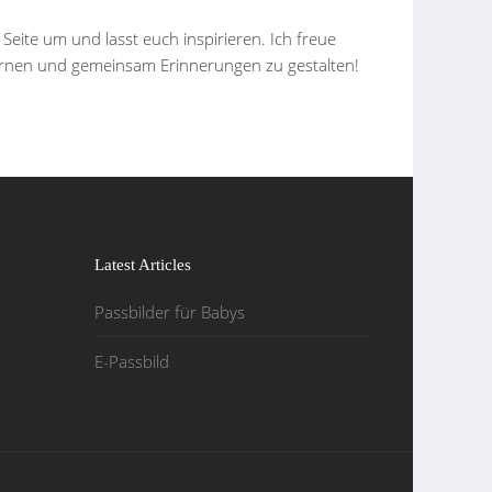
eite um und lasst euch inspirieren. Ich freue
rnen und gemeinsam Erinnerungen zu gestalten!
Latest Articles
Passbilder für Babys
E-Passbild