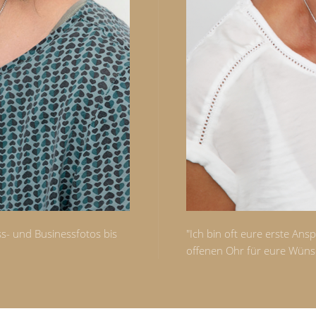
ass- und Businessfotos bis
"Ich bin oft eure erste An
offenen Ohr für eure Wüns