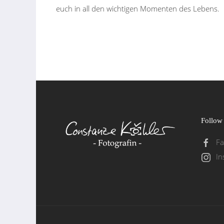
euch in all den wichtigen Momenten des Lebens.
Follow
F
In