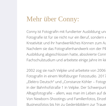
Mehr über Conny:
Conny ist Fotografin mit fundierter Ausbildung un
Fotografie ist für sie nicht nur ein Beruf, sondern 
Kreativität und ihr handwerkliches Können zum A
Nachdem sie das Fotografenhandwerk von der Pik
Ausbildung abgeschlossen hatte, absolvierte Co
Fachschulstudium und arbeitete einige Jahre im ki
2002 zog sie nach Velpke und arbeitete von 2006 
Fotografin in einem Wolfsburger Fotostudio. 201
„Elektro Deutsch“ und „Constanze Köhler – Fotogr
in der Bahnhofstraße 1 in Velpke. Der Schwerpunkt
Alltagsfotografie – allem, was man im Leben auf d
Von Newborn-Shootings und Familienfotos, Einzel
Businessfotos bis hin zu Gedenkbildern zur Trauer