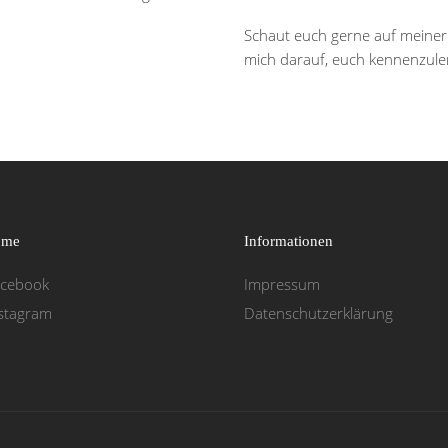
Schaut euch gerne auf meiner S
mich darauf, euch kennenzule
 me
Informationen
acebook
Impressum
Datenschutzerklärung
stagram